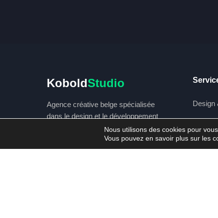
Servic
Kobold
Studio
Design 
Agence créative belge spécialisée
dans le design et le développement
Créatio
digital. Nous transformons vos idées
Nous utilisons des cookies pour vous o
Vous pouvez en savoir plus sur les c
en succès digitaux.
Web
Marketin
hello@kobold-studio.be
Product
069 53 22 24
Podcast
Rue madame 14
7500 Tournai, Belgique