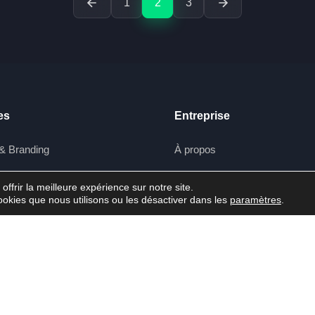
1
2
3
es
Entreprise
& Branding
À propos
n de contenu
Portfolio
ffrir la meilleure expérience sur notre site.
ookies que nous utilisons ou les désactiver dans les
paramètres
.
Équipe
g Digital
Carrières
ion
Blog
 Video
Contact