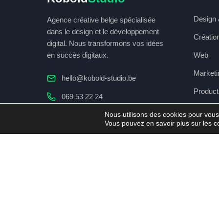
Design 
Agence créative belge spécialisée
dans le design et le développement
Créatio
digital. Nous transformons vos idées
en succès digitaux.
Web
Marketin
hello@kobold-studio.be
Product
069 53 22 24
Podcast
Nous utilisons des cookies pour vous o
Rue madame 14
Vous pouvez en savoir plus sur les c
7500 Tournai, Belgique
Chemin du flamand 29
1430 Rebecq, Belgique