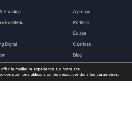
& Branding
À propos
n de contenu
Portfolio
Équipe
g Digital
Carrières
ion
Blog
 Video
Contact
ffrir la meilleure expérience sur notre site.
ookies que nous utilisons ou les désactiver dans les
paramètres
.