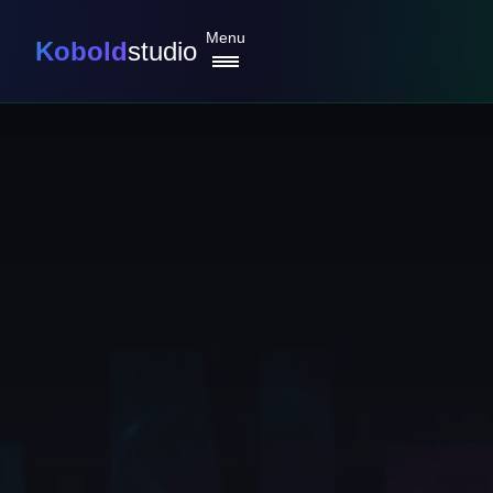
Menu
Kobold
studio