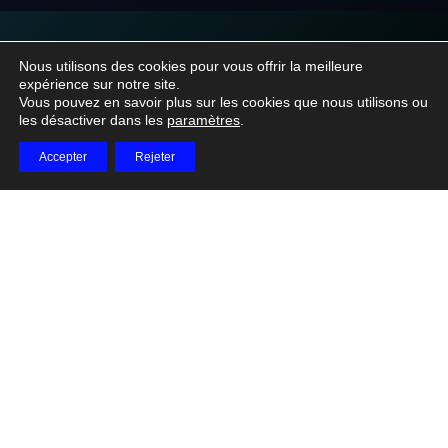
Nous utilisons des cookies pour vous offrir la meilleure
Vous avez un projet
expérience sur notre site.
Vous pouvez en savoir plus sur les cookies que nous utilisons ou
similaire ?
les désactiver dans les
paramètres
.
Accepter
Rejeter
Discutons de vos besoins et créons ensemble quelque
chose d'exceptionnel.
Démarrer un projet
Kobold
Studio