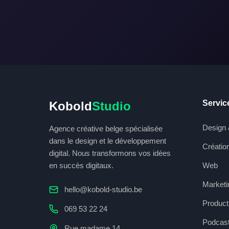
Servic
Kobold
Studio
Design 
Agence créative belge spécialisée
dans le design et le développement
Créatio
digital. Nous transformons vos idées
en succès digitaux.
Web
Marketin
hello@kobold-studio.be
Product
069 53 22 24
Podcast
Rue madame 14