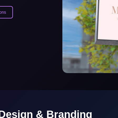
ions
 Design & Branding