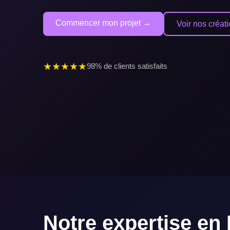
Commencer mon projet →
Voir nos créat
★
★
★
★
★
98% de clients satisfaits
Notre expertise en