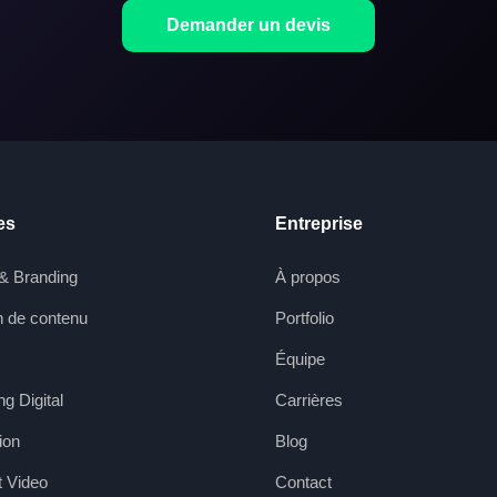
Demander un devis
es
Entreprise
& Branding
À propos
n de contenu
Portfolio
Équipe
g Digital
Carrières
ion
Blog
 Video
Contact